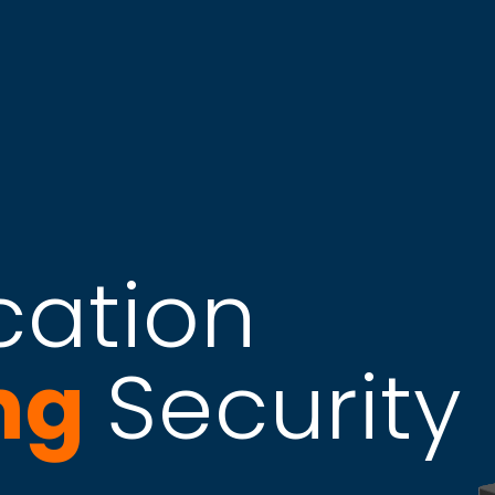
ation
ng
Security