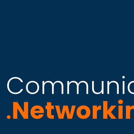
Communic
Networki
.